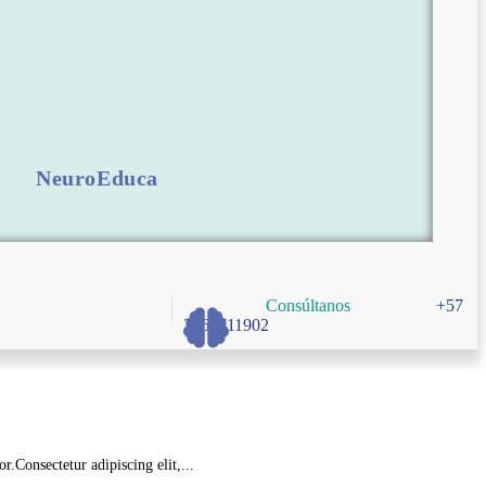
NeuroEduca
Consúltanos
+57
3166711902
.Consectetur adipiscing elit,...