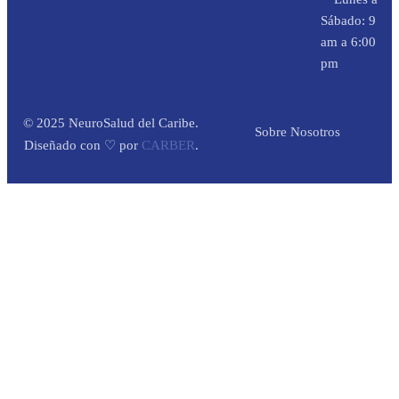
Sábado: 9
am a 6:00
pm
© 2025 NeuroSalud del Caribe.
Sobre Nosotros
Diseñado con ♡ por
CARBER
.