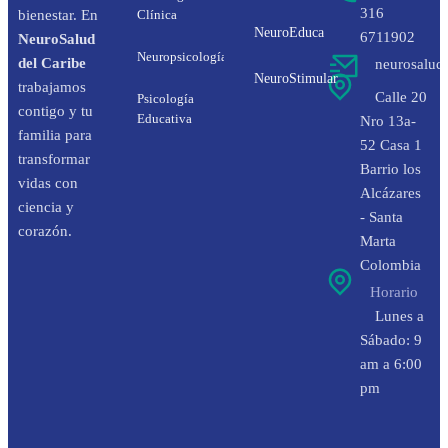
316
bienestar. En
Clínica
NeuroEduca
6711902
NeuroSalud
Neuropsicología
del Caribe
neurosalud
NeuroStimular
trabajamos
Calle 20
Psicología
contigo y tu
Educativa
Nro 13a-
familia para
52 Casa 1
transformar
Barrio los
vidas con
Alcázares
ciencia y
- Santa
corazón.
Marta
Colombia
Horario
Lunes a
Sábado: 9
am a 6:00
pm