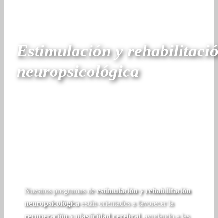
Estimulación y rehabilitaci
neuropsicológica
Nuestros programas de
estimulación y rehabilitación
neuropsicológica
están orientados a favorecer la
recuperación y plasticidad cerebral
, ayudando a las