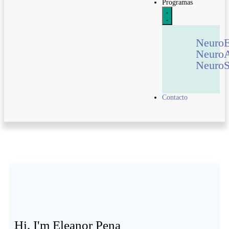
Programas
Neuro
Neuro
NeuroS
Contacto
Hi, I'm Eleanor Pena