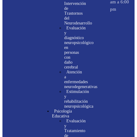
am a 6:00
Intervención
de
pm
Trastornos
del
Neurodesarrollo
Evaluación
y
diagnóstico
neuropsicológico
en
personas
con
daño
cerebral
Atención
a
enfermedades
neurodegenerativas
Estimulación
y
rehabilitación
neuropsicológica
Psicología
Educativa
Evaluación
y
Tratamiento
de