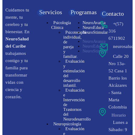
Cuidamos tu
Servicios
Programas
Contacto
mente, tu
Psicología
NeuroAvanza
+(57)
cerebro y tu
Clínica
NeuroEduca
316
bienestar. En
Psicoterapia
NeuroStimular
individual,
6711902
NeuroSalud
NeuroAvanza
de
del Caribe
NeuroEduca
neurosalud
pareja
NeuroStimular
y
trabajamos
Calle 20
familiar.
contigo y tu
Evaluación
Nro 13a-
y
familia para
52 Casa 1
estimulación
transformar
del
Barrio los
desarrollo
vidas con
Alcázares
infantil.
ciencia y
Evaluación
- Santa
e
corazón.
Marta
Intervención
de
Colombia
Trastornos
del
Horario
Neurodesarrollo
Lunes a
Neuropsicología
Evaluación
Sábado: 9
e