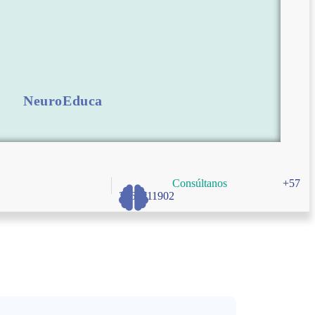
NeuroEduca
Consúltanos
+57
3166711902