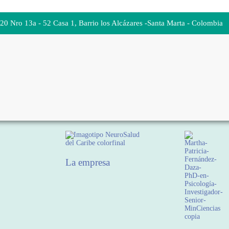
 20 Nro 13a - 52 Casa 1, Barrio los Alcázares -Santa Marta - Colombia
La empresa