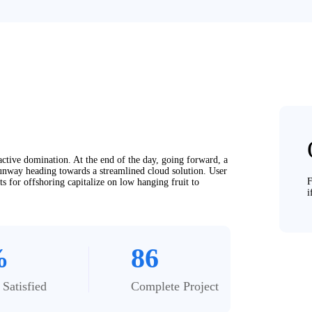
oactive domination. At the end of the day, going forward, a
unway heading towards a streamlined cloud solution. User
F
ts for offshoring capitalize on low hanging fruit to
i
%
86
Satisfied
Complete Project