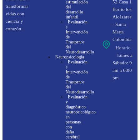
52 Casa 1
estimulación
transformar
del
Barrio los
desarrollo
vidas con
Alcázares
infantil.
ciencia y
Evaluación
- Santa
e
corazón.
Marta
Intervención
de
Colombia
Trastornos
del
Horario
Neurodesarrollo
Lunes a
Neuropsicología
Evaluación
Sábado: 9
e
am a 6:00
Intervención
de
pm
Trastornos
del
Neurodesarrollo
Evaluación
y
diagnóstico
neuropsicológico
en
personas
con
daño
cerebral