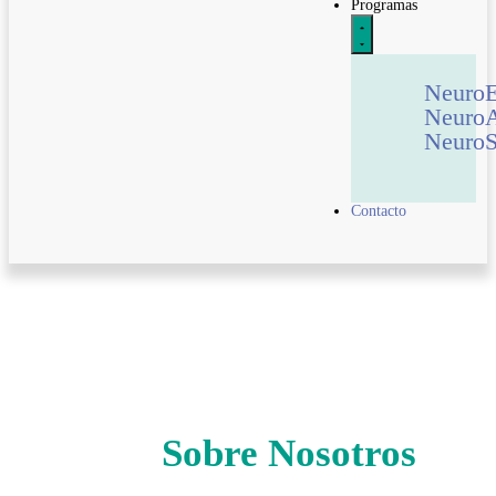
Programas
Neuro
Neuro
NeuroS
Contacto
Sobre Nosotros