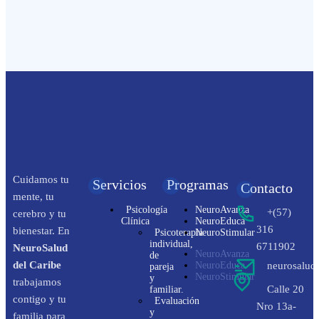
Cuidamos tu
Servicios
Programas
Contacto
mente, tu
Psicología
NeuroAvanza
+(57)
cerebro y tu
Clínica
NeuroEduca
316
bienestar. En
Psicoterapia
NeuroStimular
individual,
6711902
NeuroSalud
NeuroAvanza
de
del Caribe
NeuroEduca
neurosalud
pareja
NeuroStimular
y
trabajamos
Calle 20
familiar.
contigo y tu
Evaluación
Nro 13a-
y
familia para