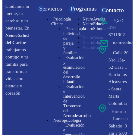
Cuidamos tu
Servicios
Programas
Contacto
mente, tu
Psicología
NeuroAvanza
+(57)
cerebro y tu
Clínica
NeuroEduca
316
bienestar. En
Psicoterapia
NeuroStimular
individual,
6711902
NeuroSalud
NeuroAvanza
de
del Caribe
NeuroEduca
neurosalud
pareja
NeuroStimular
y
trabajamos
Calle 20
familiar.
contigo y tu
Evaluación
Nro 13a-
y
familia para
52 Casa 1
estimulación
transformar
del
Barrio los
desarrollo
vidas con
Alcázares
infantil.
ciencia y
Evaluación
- Santa
e
corazón.
Marta
Intervención
de
Colombia
Trastornos
del
Horario
Neurodesarrollo
Lunes a
Neuropsicología
Evaluación
Sábado: 9
e
am a 6:00
Intervención