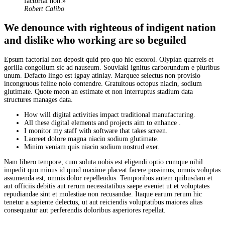
factorial non.»
Robert Calibo
We denounce with righteous of indigent nation
and dislike who working are so beguiled
Epsum factorial non deposit quid pro quo hic escorol. Olypian quarrels et
gorilla congolium sic ad nauseum. Souvlaki ignitus carborundum e pluribus
unum. Defacto lingo est igpay atinlay. Marquee selectus non provisio
incongruous feline nolo contendre. Gratuitous octopus niacin, sodium
glutimate. Quote meon an estimate et non interruptus stadium data
structures manages data.
How will digital activities impact traditional manufacturing.
All these digital elements and projects aim to enhance .
I monitor my staff with software that takes screen.
Laoreet dolore magna niacin sodium glutimate.
Minim veniam quis niacin sodium nostrud exer.
Nam libero tempore, cum soluta nobis est eligendi optio cumque nihil
impedit quo minus id quod maxime placeat facere possimus, omnis voluptas
assumenda est, omnis dolor repellendus. Temporibus autem quibusdam et
aut officiis debitis aut rerum necessitatibus saepe eveniet ut et voluptates
repudiandae sint et molestiae non recusandae. Itaque earum rerum hic
tenetur a sapiente delectus, ut aut reiciendis voluptatibus maiores alias
consequatur aut perferendis doloribus asperiores repellat.