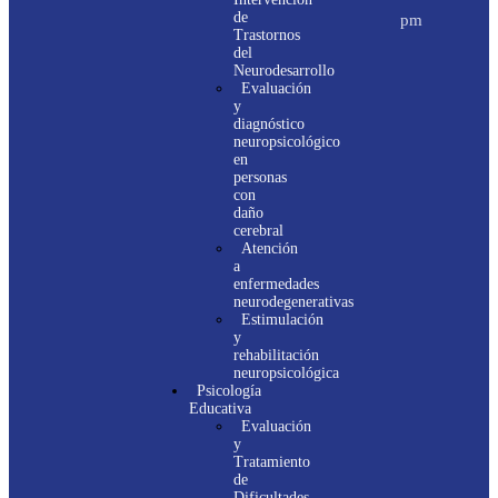
de
pm
Trastornos
del
Neurodesarrollo
Evaluación
y
diagnóstico
neuropsicológico
en
personas
con
daño
cerebral
Atención
a
enfermedades
neurodegenerativas
Estimulación
y
rehabilitación
neuropsicológica
Psicología
Educativa
Evaluación
y
Tratamiento
de
Dificultades