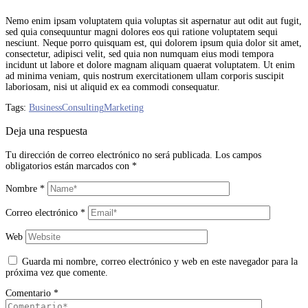
Nemo enim ipsam voluptatem quia voluptas sit aspernatur aut odit aut fugit,
sed quia consequuntur magni dolores eos qui ratione voluptatem sequi
nesciunt. Neque porro quisquam est, qui dolorem ipsum quia dolor sit amet,
consectetur, adipisci velit, sed quia non numquam eius modi tempora
incidunt ut labore et dolore magnam aliquam quaerat voluptatem. Ut enim
ad minima veniam, quis nostrum exercitationem ullam corporis suscipit
laboriosam, nisi ut aliquid ex ea commodi consequatur.
Tags:
Business
Consulting
Marketing
Deja una respuesta
Tu dirección de correo electrónico no será publicada.
Los campos
obligatorios están marcados con
*
Nombre
*
Correo electrónico
*
Web
Guarda mi nombre, correo electrónico y web en este navegador para la
próxima vez que comente.
Comentario
*