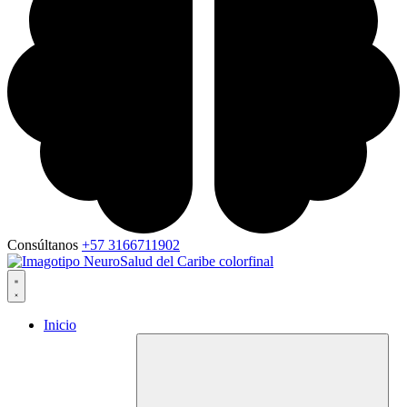
Consúltanos
+57 3166711902
Inicio