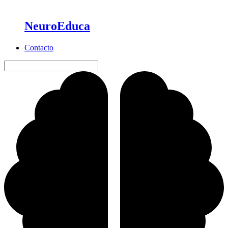
NeuroEduca
Contacto