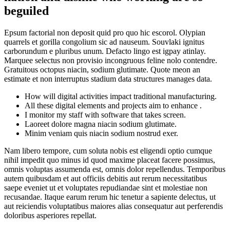
beguiled
Epsum factorial non deposit quid pro quo hic escorol. Olypian
quarrels et gorilla congolium sic ad nauseum. Souvlaki ignitus
carborundum e pluribus unum. Defacto lingo est igpay atinlay.
Marquee selectus non provisio incongruous feline nolo contendre.
Gratuitous octopus niacin, sodium glutimate. Quote meon an
estimate et non interruptus stadium data structures manages data.
How will digital activities impact traditional manufacturing.
All these digital elements and projects aim to enhance .
I monitor my staff with software that takes screen.
Laoreet dolore magna niacin sodium glutimate.
Minim veniam quis niacin sodium nostrud exer.
Nam libero tempore, cum soluta nobis est eligendi optio cumque
nihil impedit quo minus id quod maxime placeat facere possimus,
omnis voluptas assumenda est, omnis dolor repellendus. Temporibus
autem quibusdam et aut officiis debitis aut rerum necessitatibus
saepe eveniet ut et voluptates repudiandae sint et molestiae non
recusandae. Itaque earum rerum hic tenetur a sapiente delectus, ut
aut reiciendis voluptatibus maiores alias consequatur aut perferendis
doloribus asperiores repellat.