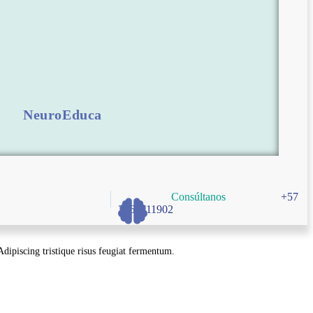
NeuroEduca
Consúltanos
+57
3166711902
 Adipiscing tristique risus feugiat fermentum.