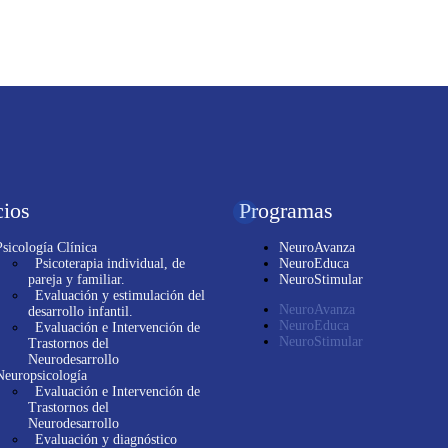
cios
Programas
Psicología Clínica
NeuroAvanza
Psicoterapia individual, de
NeuroEduca
pareja y familiar.
NeuroStimular
Evaluación y estimulación del
NeuroAvanza
desarrollo infantil.
NeuroEduca
Evaluación e Intervención de
NeuroStimular
Trastornos del
Neurodesarrollo
Neuropsicología
Evaluación e Intervención de
Trastornos del
Neurodesarrollo
Evaluación y diagnóstico