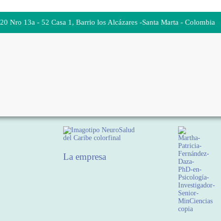
 20 Nro 13a - 52 Casa 1, Barrio los Alcázares -Santa Marta - Colombia
La empresa