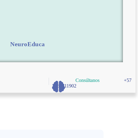
NeuroEduca
Consúltanos
+57
3166711902