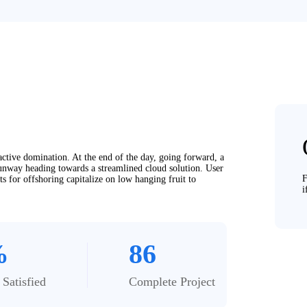
oactive domination. At the end of the day, going forward, a
unway heading towards a streamlined cloud solution. User
F
ts for offshoring capitalize on low hanging fruit to
i
%
86
Satisfied
Complete Project