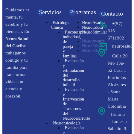
Cuidamos tu
Servicios
Programas
Contacto
mente, tu
Psicología
NeuroAvanza
+(57)
cerebro y tu
Clínica
NeuroEduca
316
bienestar. En
Psicoterapia
NeuroStimular
individual,
6711902
NeuroSalud
NeuroAvanza
de
del Caribe
NeuroEduca
neurosalud
pareja
NeuroStimular
y
trabajamos
Calle 20
familiar.
contigo y tu
Evaluación
Nro 13a-
y
familia para
52 Casa 1
estimulación
transformar
del
Barrio los
desarrollo
vidas con
Alcázares
infantil.
ciencia y
Evaluación
- Santa
e
corazón.
Marta
Intervención
de
Colombia
Trastornos
del
Horario
Neurodesarrollo
Lunes a
Neuropsicología
Evaluación
Sábado: 9
e