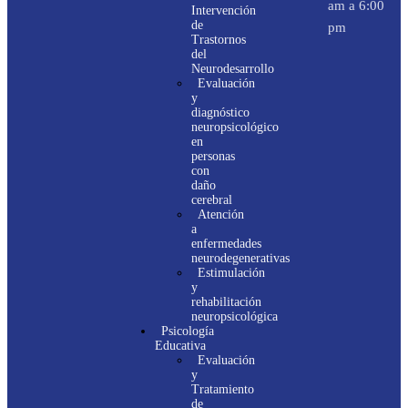
am a 6:00
Intervención
de
pm
Trastornos
del
Neurodesarrollo
Evaluación
y
diagnóstico
neuropsicológico
en
personas
con
daño
cerebral
Atención
a
enfermedades
neurodegenerativas
Estimulación
y
rehabilitación
neuropsicológica
Psicología
Educativa
Evaluación
y
Tratamiento
de