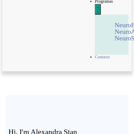
Programas
Neuro
Neuro
NeuroS
Contacto
Hi, I'm Alexandra Stan