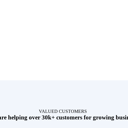
de of workflows to establish a
dicators offline.
VALUED CUSTOMERS
re helping over 30k+ customers for growing busi