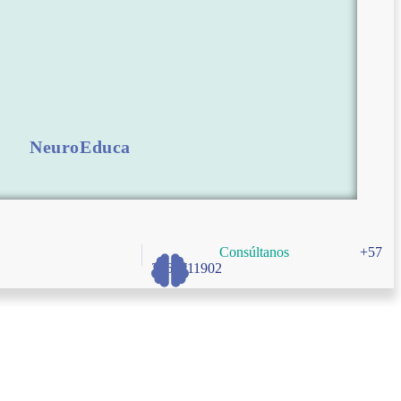
NeuroEduca
Consúltanos
+57
3166711902