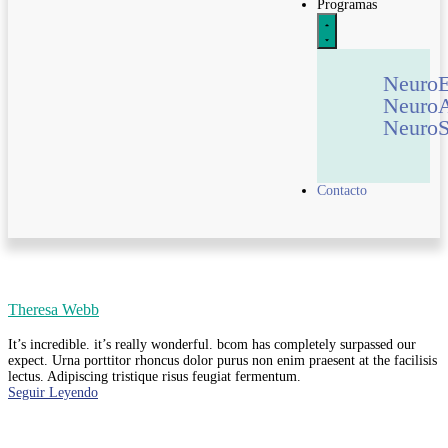
Programas
Neuro
Neuro
NeuroS
Contacto
Theresa Webb
It’s incredible. it’s really wonderful. bcom has completely surpassed our
expect. Urna porttitor rhoncus dolor purus non enim praesent at the facilisis
lectus. Adipiscing tristique risus feugiat fermentum.
Seguir Leyendo