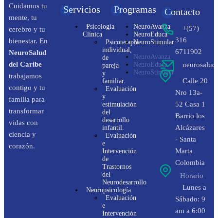
Cuidamos tu
Servicios
Programas
Contacto
mente, tu
Psicología
NeuroAvanza
+(57)
cerebro y tu
Clínica
NeuroEduca
316
bienestar. En
Psicoterapia
NeuroStimular
individual,
6711902
NeuroSalud
NeuroAvanza
de
del Caribe
NeuroEduca
neurosalud
pareja
NeuroStimular
y
trabajamos
Calle 20
familiar.
contigo y tu
Evaluación
Nro 13a-
y
familia para
52 Casa 1
estimulación
transformar
del
Barrio los
desarrollo
vidas con
Alcázares
infantil.
ciencia y
Evaluación
- Santa
e
corazón.
Marta
Intervención
de
Colombia
Trastornos
del
Horario
Neurodesarrollo
Lunes a
Neuropsicología
Evaluación
Sábado: 9
e
am a 6:00
Intervención